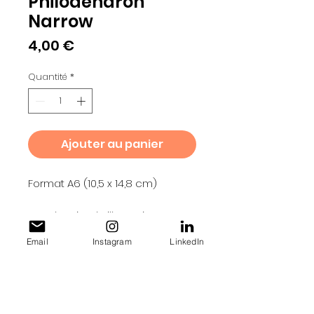
Philodendron
Narrow
Prix
4,00 €
Quantité
*
Ajouter au panier
Format A6 (10,5 x 14,8 cm)
Tous les visuels, illustrations, et
créations graphiques vendues
Email
Instagram
LinkedIn
sont protégés par le droit
d’auteur. Toute reproduction,
modification, distribution ou
utilisation, totale ou partielle, sans
autorisation préalable de l’auteur