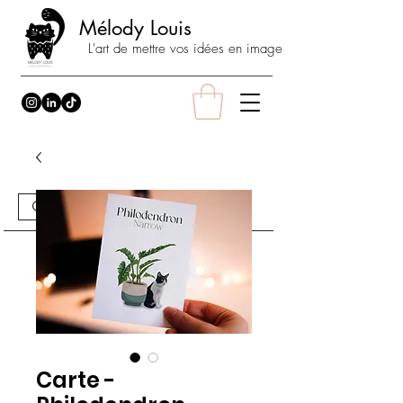
Mélody Louis
L'art de mettre vos idées en image
Carte -